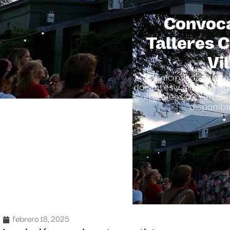
Convoca
Talleres 
Vi
La Municipalidad de Vi
docentes y artistas qu
Culturales 2025 en Cas
disponibl
febrero 18, 2025