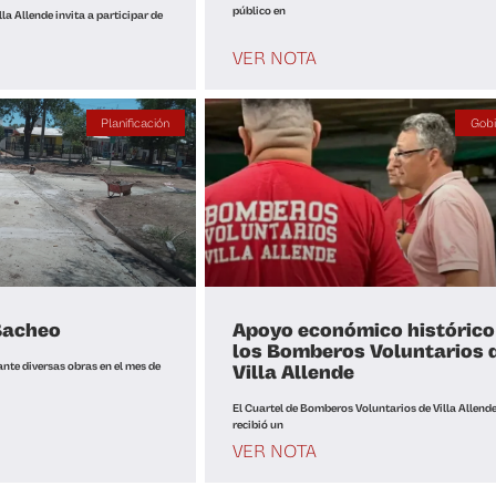
público en
la Allende invita a participar de
VER NOTA
Planificación
Gobi
Bacheo
Apoyo económico histórico
los Bomberos Voluntarios 
ante diversas obras en el mes de
Villa Allende
El Cuartel de Bomberos Voluntarios de Villa Allend
recibió un
VER NOTA