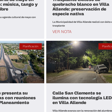
e: música, tango y
quebracho blanco en Villa
libre
Allende: preservación de
especie nativa
 su agenda cultural de mayo con
La Municipalidad de Villa Allende realizó con éxito 
trasplante
VER NOTA
Planificación
Planific
e presenta su
Calle San Clemente se
as con reuniones
ilumina con tecnología LED
 Planeamiento
en Villa Allende
Villa Allende avanza con la renovación del alumbra