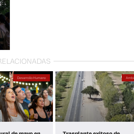
 RELACIONADAS
Desarrollo Humano
Ambi
ural de mayo en
Trasplante exitoso de