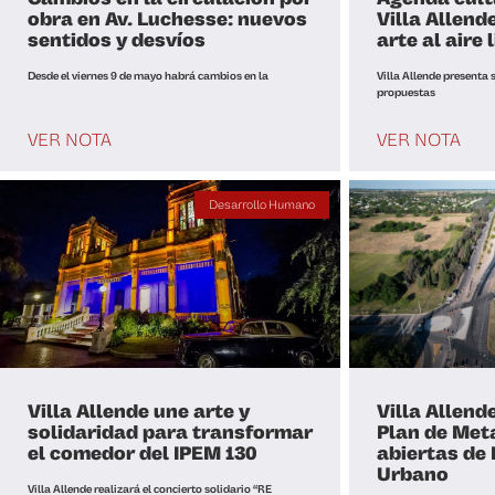
obra en Av. Luchesse: nuevos
Villa Allend
sentidos y desvíos
arte al aire 
Desde el viernes 9 de mayo habrá cambios en la
Villa Allende presenta
propuestas
VER NOTA
VER NOTA
Desarrollo Humano
Villa Allende une arte y
Villa Allend
solidaridad para transformar
Plan de Met
el comedor del IPEM 130
abiertas de
Urbano
Villa Allende realizará el concierto solidario “RE