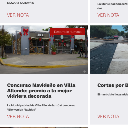
MOZART QUIEM” el
La Municipalidad de Vil
dos
VER NOTA
VER NOTA
Desarrollo Humano
Concurso Navideño en Villa
Cortes por 
Allende: premio a la mejor
El municipio lleva adel
vidriera decorada
La Municipalidad de Villa Allende lanzó el concurso
“Bienvenida Navidad”
VER NOTA
VER NOTA