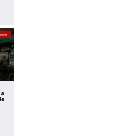
erno
 a
de
e