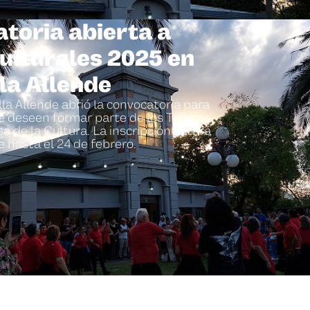
toria abierta a
Culturales 2025 en
lla Allende
lla Allende abrió la convocatoria para
e deseen formar parte de los Talleres
a de la Cultura. La inscripción estará
e hasta el 24 de febrero.