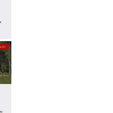
el
ación
do