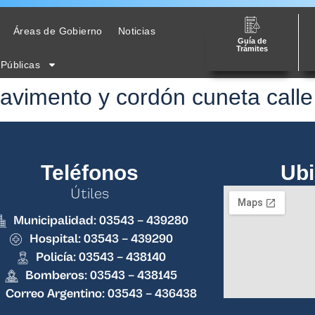
Áreas de Gobierno
Noticias
Guía de
Trámites
 Públicas
 pavimento y cordón cuneta call
Teléfonos
Ubi
Útiles
Municipalidad: 03543 – 439280
Hospital: 03543 – 439290
Policía: 03543 – 438140
Bomberos: 03543 – 438145
Correo Argentino: 03543 – 436438