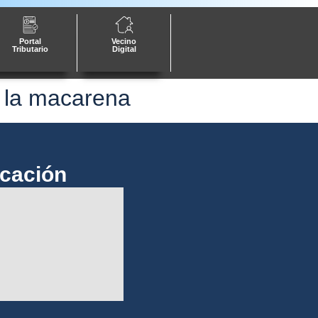
Portal
Vecino
Tributario
Digital
e la macarena
cación