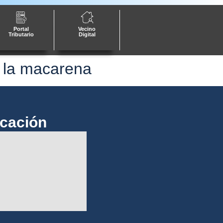
Portal
Vecino
Tributario
Digital
e la macarena
cación