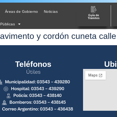
Áreas de Gobierno
Noticias
Guía de
Trámites
 Públicas
 pavimento y cordón cuneta call
Teléfonos
Ubi
Útiles
Municipalidad: 03543 – 439280
Hospital: 03543 – 439290
Policía: 03543 – 438140
Bomberos: 03543 – 438145
Correo Argentino: 03543 – 436438